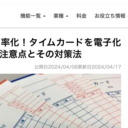
ハウスクリーニング
電気工
機能一覧
業種
料金
お役立ち情報
arrow_drop_up
arrow_drop_up
arro
剪定・造園
リフォ
センキャクア
スケジュール管理
顧客管理
効率化！タイムカードを電子化
水道修理
害虫駆
注意点とその対策法
ビフォーアフ
見積・請求書管理
スタッフ管理
公開日
2024/04/08
更新日
2024/04/17
見積書生成ツ
売上管理
請求書生成ツ
すべての機能を見る
センキャク導