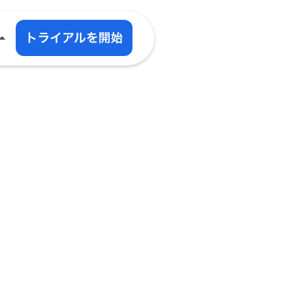
事
トライアルを開始
w_drop_up
ーム
カデミー
除
ター画像ジェネレーター
ール
ール
現場にいなが
入シミュレーター
ら
すべての業務
を効率化