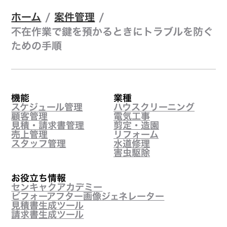
ホーム
/
案件管理
/
不在作業で鍵を預かるときにトラブルを防ぐ
ための手順
機能
業種
スケジュール管理
ハウスクリーニング
顧客管理
電気工事
見積・請求書管理
剪定・造園
売上管理
リフォーム
スタッフ管理
水道修理
害虫駆除
お役立ち情報
センキャクアカデミー
ビフォーアフター画像ジェネレーター
見積書生成ツール
請求書生成ツール