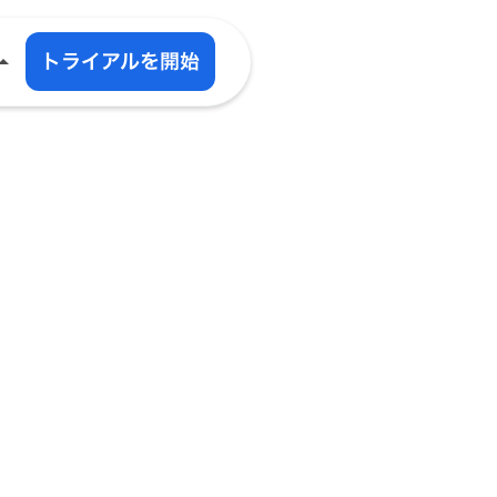
事
トライアルを開始
w_drop_up
ーム
カデミー
除
ター画像ジェネレーター
ール
ール
現場にいなが
入シミュレーター
ら
すべての業務
を効率化