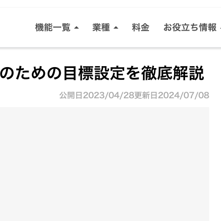
ハウスクリーニング
電気工
機能一覧
業種
料金
お役立ち情報
arrow_drop_up
arrow_drop_up
arro
剪定・造園
リフォ
センキャクア
スケジュール管理
顧客管理
のための目標設定を徹底解説
水道修理
害虫駆
ビフォーアフ
見積・請求書管理
スタッフ管理
公開日
2023/04/28
更新日
2024/07/08
見積書生成ツ
売上管理
請求書生成ツ
すべての機能を見る
センキャク導