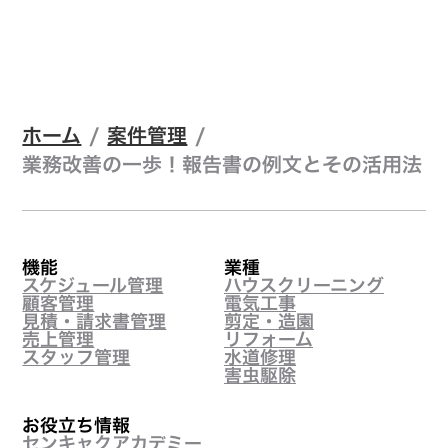
ホーム
/
案件管理
/
業務改善の一歩！報告書の例文とその活用法
機能
業種
スケジュール管理
ハウスクリーニング
顧客管理
電気工事
見積・請求書管理
剪定・造園
売上管理
リフォーム
スタッフ管理
水道修理
害虫駆除
お役立ち情報
センキャクアカデミー