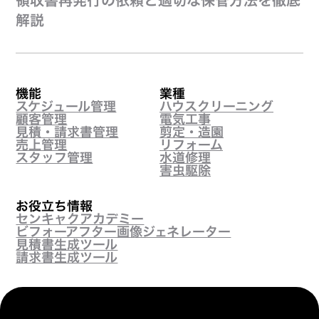
領収書再発行の依頼と適切な保管方法を徹底
解説
機能
業種
スケジュール管理
ハウスクリーニング
顧客管理
電気工事
見積・請求書管理
剪定・造園
売上管理
リフォーム
スタッフ管理
水道修理
害虫駆除
お役立ち情報
センキャクアカデミー
ビフォーアフター画像ジェネレーター
見積書生成ツール
請求書生成ツール