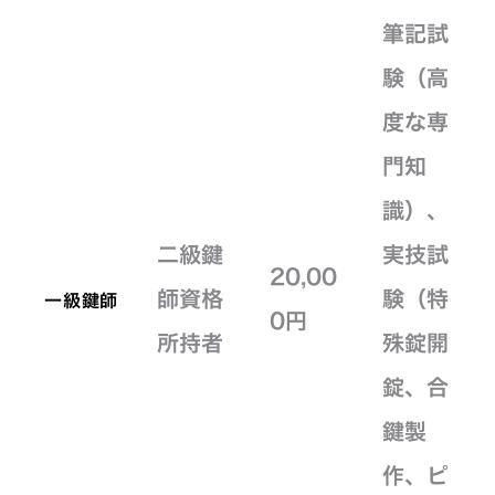
筆記試
験（高
度な専
門知
識）、
二級鍵
実技試
20,00
師資格
験（特
一級鍵師
0円
所持者
殊錠開
錠、合
鍵製
作、ピ