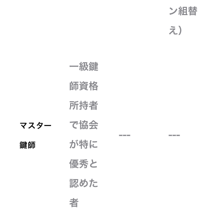
ン組替
え）
一級鍵
師資格
所持者
で協会
マスター
---
---
が特に
鍵師
優秀と
認めた
者