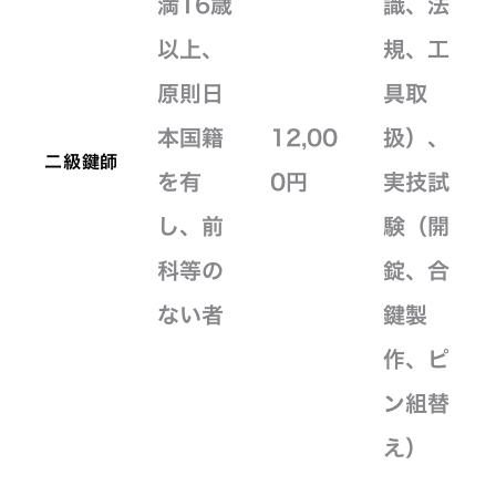
満16歳
識、法
以上、
規、工
原則日
具取
本国籍
12,00
扱）、
二級鍵師
を有
0円
実技試
し、前
験（開
科等の
錠、合
ない者
鍵製
作、ピ
ン組替
え）