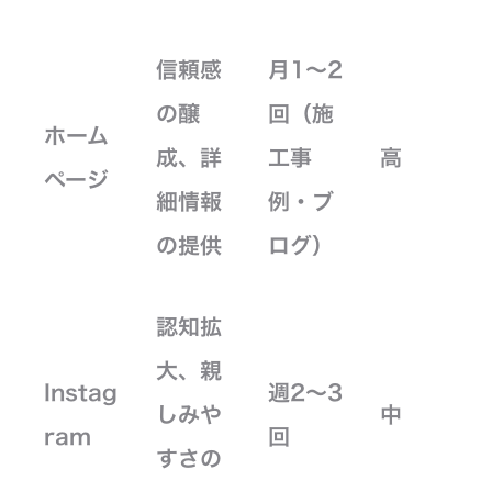
信頼感
月1〜2
の醸
回（施
ホーム
成、詳
工事
高
ページ
細情報
例・ブ
の提供
ログ）
認知拡
大、親
Instag
週2〜3
しみや
中
ram
回
すさの