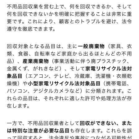
不用品回収業を営む上で、何を回収できるか、そして
何を回収できないかを明確に把握することは非常に重
要です。これにより、顧客とのトラブルを避け、法令
遵守を徹底できます。
回収対象となる品目は、主に
一般廃棄物
（家具、衣
類、食器、自転車など家庭から出るほとんどの不用
品）、
産業廃棄物
（事業活動に伴う廃プラスチック、
金属くず、がれきなど）、そして
家電リサイクル法対
象品目
（エアコン、テレビ、冷蔵庫、洗濯機・衣類乾
燥機）や
小型家電リサイクル法対象品目
（携帯電話、
パソコン、デジタルカメラなど）に分類されます。こ
れらの品目は、それぞれに適した許可や処理方法が存
在します。
一方で、不用品回収業者として
回収ができない、また
は特別な注意が必要な品目
も存在します。これらを誤
って回収すると、法令違反や事故につながる可能性が